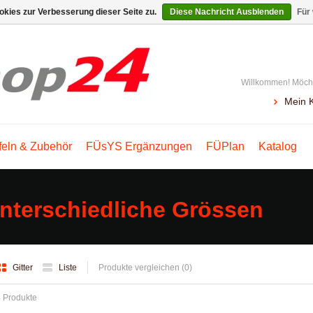
kies zur Verbesserung dieser Seite zu.
Diese Nachricht Ausblenden
Für
Willkommen! Möcht
Mein 
feln & Zubehör
FÜsYS Ergänzungen
FÜPlan
Katalog
nterschiedliche Grössen
Gitter
Liste
Produkte vergleichen (0)
 Produkte