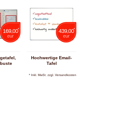
*
*
169,00
439,00
eur
eur
getafel,
Hochwertige Email-
obuste
Tafel
rung
* Inkl. MwSt. zzgl.
Versandkosten