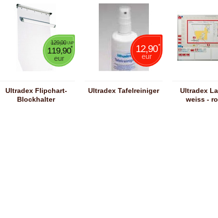
129,00
UVP
*
12,90
*
119,90
eur
eur
Ultradex Flipchart-
Ultradex Tafelreiniger
Ultradex La
Blockhalter
weiss - r
(magnetisch)
Ausfüh