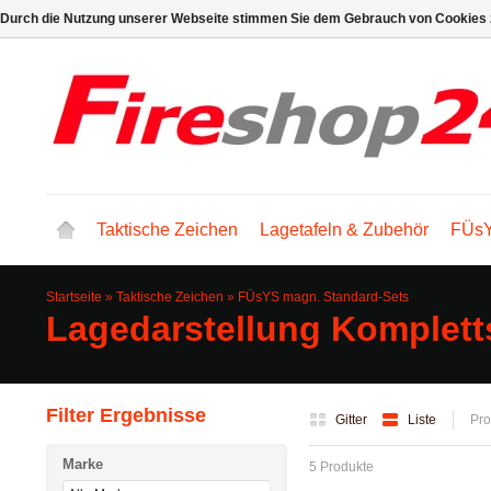
Durch die Nutzung unserer Webseite stimmen Sie dem Gebrauch von Cookies z
Taktische Zeichen
Lagetafeln & Zubehör
FÜsY
Startseite
»
Taktische Zeichen
»
FÜsYS magn. Standard-Sets
Lagedarstellung Komplett
Filter Ergebnisse
Gitter
Liste
Pro
Marke
5 Produkte